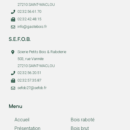
27210 SAINT-MACLOU
02.32.56.61.70
02.32.42.48.15
info@gastebois.fr
S.E.F.O.B.
Scierie Petits Bois & Raboterie
503, rue Vannée
27210 SAINT-MACLOU
02.32.56.20.51
02.32.57.35.87
sefob27@sefob.fr
Menu
Accueil
Bois raboté
Présentation
Bois brut